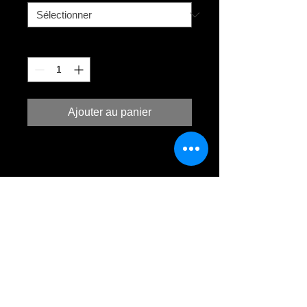
Quantité
*
Ajouter au panier
Papier Fine art Hahnemühle Museum
Etching 350g
Avec des moyens purement
photographiques, cette série a
été réalisée en studio utilisant des
materieux divers, de la peinture et des
longues expositions.