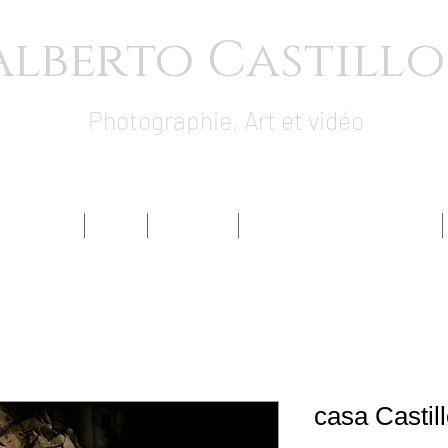
Alberto Castillo
Photographie, Art et vidéo
GRAPHIE
ART
VIDEOS
PROJETS SENSIBLES
casa Castil